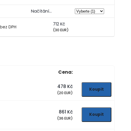
Načítání...
712 Kč
(30 EUR)
Cena:
478 Kč
(20 EUR)
861 Kč
(36 EUR)