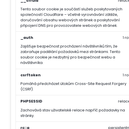
__cfruid
relac
Tento soubor cookie je součástí služeb poskytovaných
společností Cloudflare – včetně vyrovnávání zátěže,
doručování obsahu webových stránek a poskytování
připojení DNS pro provozovatele webových stránek.
_auth
1 ro
Zajišťuje bezpečnost procházení návštěvníků tím, že
zabraňuje padělání požadavků mezi stránkami. Tento
soubor cookie je nezbytný pro bezpečnost webu a
návštěvníka.
csrftoken
1 ro
Pomáhá předcházet útokům Cross-Site Request Forgery
(CSRF).
PHPSESSID
relac
Zachovává stav uživatelské relace napříč požadavky na
stránky.
rc::a
persistentn