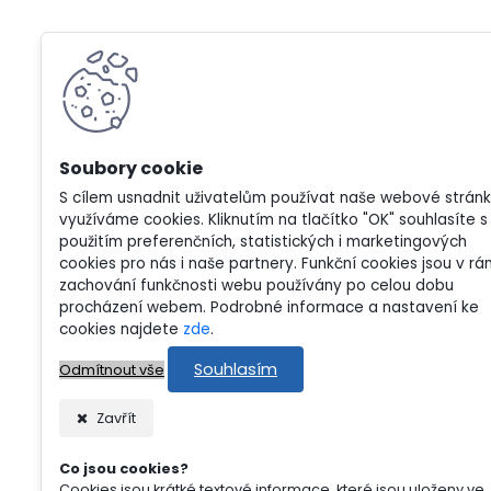
S cílem usnadnit uživatelům používat naše webové strán
využíváme cookies. Kliknutím na tlačítko "OK" souhlasíte s
použitím preferenčních, statistických i marketingových
cookies pro nás i naše partnery. Funkční cookies jsou v rá
zachování funkčnosti webu používány po celou dobu
procházení webem. Podrobné informace a nastavení ke
cookies najdete
zde
.
Souhlasím
Odmítnout vše
Zavřít
Co jsou cookies?
Cookies jsou krátké textové informace, které jsou uloženy ve