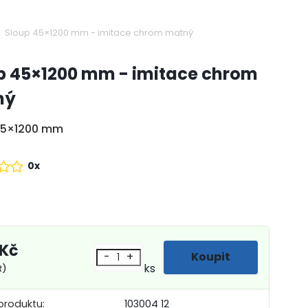
Sloup 45×1200 mm - imitace chrom matný
p 45×1200 mm - imitace chrom
ný
45×1200 mm
0x
 Kč
-
+
ks
R)
produktu:
103004 12