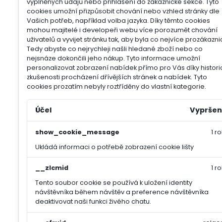
vyplněných údajů nebo přihlášení do zákaznické sekce.
Tyto
cookies umožní přizpůsobit chování nebo vzhled stránky dle
Vašich potřeb, například volba jazyka.
Díky těmto cookies
mohou majitelé i developeři webu více porozumět chování
uživatelů a vyvijet stránku tak, aby byla co nejvíce prozákazni
Tedy abyste co nejrychleji našli hledané zboží nebo co
nejsnáze dokončili jeho nákup.
Tyto informace umožní
personalizovat zobrazení nabídek přímo pro Vás díky histori
zkušenosti procházení dřívějších stránek a nabídek.
Tyto
cookies prozatím nebyly roztříděny do vlastní kategorie.
Účel
Vypršen
show_cookie_message
1 ro
Ukládá informaci o potřebě zobrazení cookie lišty
__zlcmid
1 ro
Tento soubor cookie se používá k uložení identity
návštěvníka během návštěv a preference návštěvníka
deaktivovat naši funkci živého chatu.