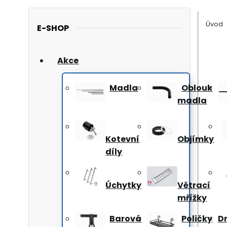
Úvod
E-SHOP
Akce
Madla
Oblouk
madla
Kotevní
Objímky
díly
Úchytky
Větrací
mřížky
Barová
Poličky
D