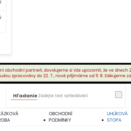
ý
ý
ní obchodní partneři, dovolujeme si Vás upozornit, že ve dnech 27
dou zpracovány do 22. 7., nové přijímáme od 11. 8. Děkujeme z
Hľadanie
KÁZKOVÁ
OBCHODNÍ
UHLÍKOVÁ
ROBA
PODMÍNKY
STOPA