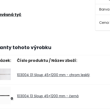
Barva
ávěsná tyč
ianty tohoto výrobku
ázek:
Číslo produktu / Název zboží:
103004 01
Sloup 45×1200 mm - chrom lesklý
103004 13
Sloup 45×1200 mm - černá
Tsotso