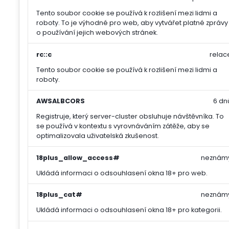
Tento soubor cookie se používá k rozlišení mezi lidmi a
roboty. To je výhodné pro web, aby vytvářet platné zprávy
o používání jejich webových stránek.
rc::c
relac
Tento soubor cookie se používá k rozlišení mezi lidmi a
roboty.
AWSALBCORS
6 dn
Registruje, který server-cluster obsluhuje návštěvníka. To
se používá v kontextu s vyrovnáváním zátěže, aby se
optimalizovala uživatelská zkušenost.
18plus_allow_access#
neznám
Ukládá informaci o odsouhlasení okna 18+ pro web.
18plus_cat#
neznám
Ukládá informaci o odsouhlasení okna 18+ pro kategorii.