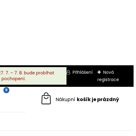
Přihlášení
Nová
. 7. – 7. 8. bude probíhat
a pochopení.
registrace
0