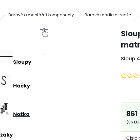
Barové a montážní komponenty
Barová madla a trnože
Slou
mat
Sloup 
Sloupy
Háčky
861
Nožka
(36 EU
ržáky
Číslo 