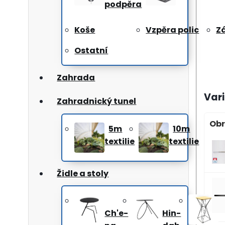
podpěra
Koše
Vzpěra polic
Z
Ostatní
Zahrada
Var
Zahradnický tunel
Obr
5m
10m
textilie
textilie
Židle a stoly
Ch'e-
Hin-