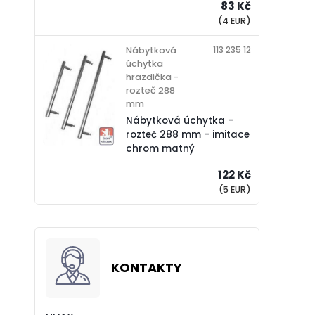
83 Kč
(4 EUR)
113 235 12
Nábytková
úchytka
hrazdička -
rozteč 288
mm
Nábytková úchytka -
rozteč 288 mm - imitace
chrom matný
122 Kč
(5 EUR)
KONTAKTY