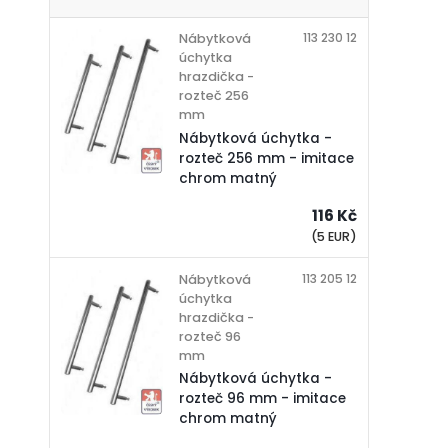
113 230 12
Nábytková
úchytka
hrazdička -
rozteč 256
mm
Nábytková úchytka -
rozteč 256 mm - imitace
chrom matný
116 Kč
(5 EUR)
113 205 12
Nábytková
úchytka
hrazdička -
rozteč 96
mm
Nábytková úchytka -
rozteč 96 mm - imitace
chrom matný