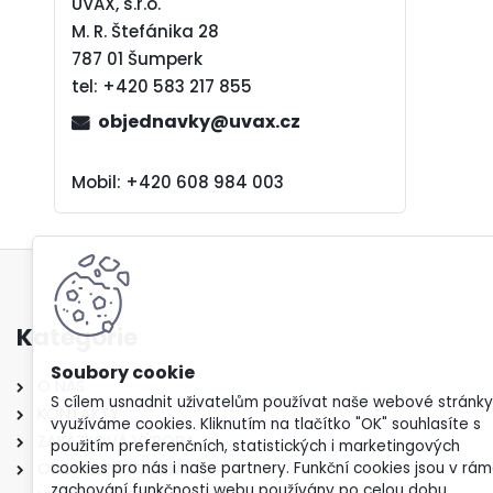
UVAX, s.r.o.
M. R. Štefánika 28
787 01 Šumperk
tel:
+420 583 217 855
objednavky@uvax.cz
Mobil: +420 608 984 003
Kategorie
O NÁS
S cílem usnadnit uživatelům používat naše webové stránky
KONTAKTY
využíváme cookies. Kliknutím na tlačítko "OK" souhlasíte s
ZAKÁZKOVÁ VÝROBA
použitím preferenčních, statistických i marketingových
OBCHODNÍ PODMÍNKY
cookies pro nás i naše partnery. Funkční cookies jsou v rám
zachování funkčnosti webu používány po celou dobu