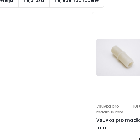
evnější
nejdražší
nejlépe hodnocené
Vsuvka pro
101
madlo 16 mm
Vsuvka pro madlo
mm