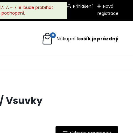
Přihlášení
Nová
. 7. – 7. 8. bude probíhat
a pochopení.
registrace
0
/ Vsuvky