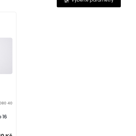
 080 40
 16
10 Kč